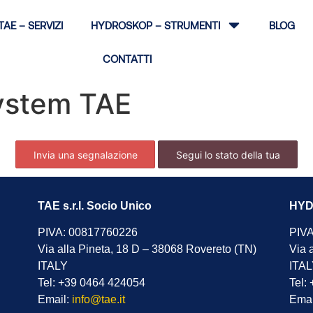
TAE – SERVIZI
HYDROSKOP – STRUMENTI
BLOG
CONTATTI
ystem TAE
Invia una segnalazione
Segui lo stato della tua
segnalazione
TAE s.r.l. Socio Unico
HYDR
PIVA: 00817760226
PIVA
Via alla Pineta, 18 D – 38068 Rovereto (TN)
Via 
ITALY
ITA
Tel: +39 0464 424054
Tel:
Email:
info@tae.it
Emai