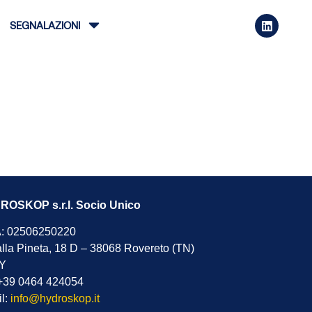
SEGNALAZIONI
OSKOP s.r.l. Socio Unico
: 02506250220
alla Pineta, 18 D – 38068 Rovereto (TN)
LY
 +39 0464 424054
l:
info@hydroskop.it