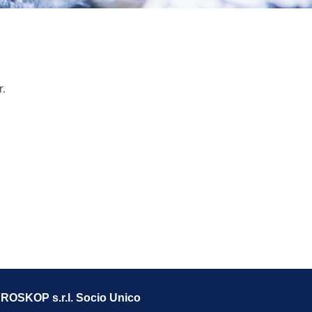
r.
OSKOP s.r.l. Socio Unico