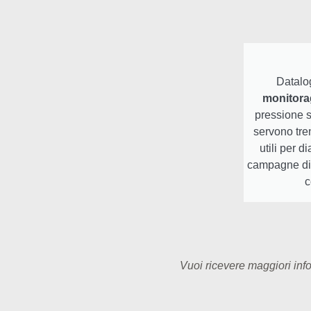
Datalog
monitora
pressione s
servono tren
utili per d
campagne di m
c
Vuoi ricevere maggiori info