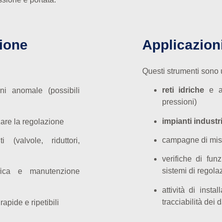
ione
Applicazioni
Questi strumenti sono ut
reti idriche
e ac
oni anomale (possibili
pressioni)
impianti industri
zzare la regolazione
campagne di mis
 (valvole, riduttori,
verifiche di fun
sistemi di regola
ifica e manutenzione
attività di inst
tracciabilità dei d
rapide e ripetibili