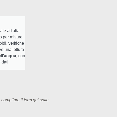
ale ad alta
o per misure
pidi, verifiche
ve una lettura
ll’acqua
, con
 dati.
compilare il form qui sotto.