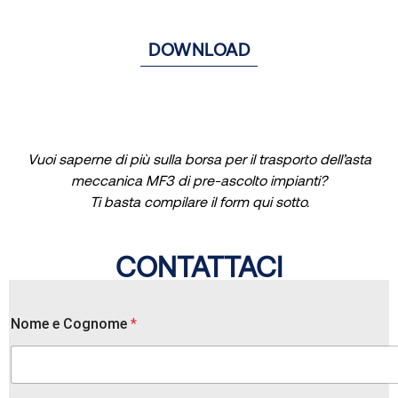
DOWNLOAD
Vuoi saperne di più sulla borsa per il trasporto dell’asta
meccanica MF3 di pre-ascolto impianti?
Ti basta compilare il form qui sotto.
CONTATTACI
t
Nome e Cognome
*
u
a
*
e