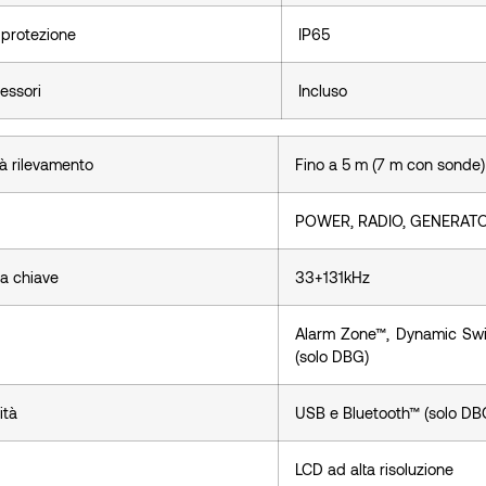
 protezione
IP65
essori
Incluso
à rilevamento
Fino a 5 m (7 m con sonde)
POWER, RADIO, GENERATO
a chiave
33+131kHz
Alarm Zone™, Dynamic Swi
(solo DBG)
ità
USB e Bluetooth™ (solo DB
LCD ad alta risoluzione