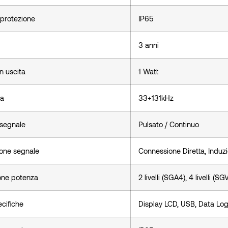
 protezione
IP65
3 anni
n uscita
1 Watt
za
33+131kHz
 segnale
Pulsato / Continuo
ione segnale
Connessione Diretta, Indu
one potenza
2 livelli (SGA4), 4 livelli (SG
cifiche
Display LCD, USB, Data Log