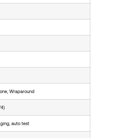
zione, Wraparound
V4)
ging, auto test