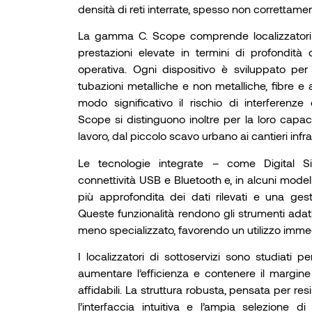
densità di reti interrate, spesso non corretta
La gamma C. Scope comprende localizzatori e 
prestazioni elevate in termini di profondità d
operativa. Ogni dispositivo è sviluppato per i
tubazioni metalliche e non metalliche, fibre e al
modo significativo il rischio di interferenze
Scope si distinguono inoltre per la loro capacit
lavoro, dal piccolo scavo urbano ai cantieri infrast
Le tecnologie integrate – come Digital Si
connettività USB e Bluetooth e, in alcuni model
più approfondita dei dati rilevati e una gest
Queste funzionalità rendono gli strumenti adatt
meno specializzato, favorendo un utilizzo imme
I localizzatori di sottoservizi sono studiati p
aumentare l’efficienza e contenere il margine d’
affidabili. La struttura robusta, pensata per res
l’interfaccia intuitiva e l’ampia selezione