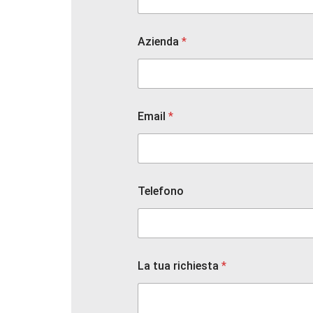
A
Azienda
*
z
i
e
n
d
a
Email
*
t
u
a
L
a
Telefono
La tua richiesta
*