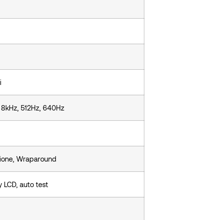
i
 8kHz, 512Hz, 640Hz
zione, Wraparound
 LCD, auto test