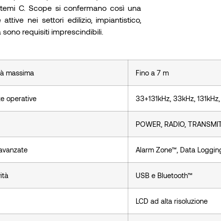
istemi C. Scope si confermano così una
ttive nei settori edilizio, impiantistico,
 sono requisiti imprescindibili.
tà massima
Fino a 7 m
e operative
33+131kHz, 33kHz, 131kHz,
POWER, RADIO, TRANSMIT
 avanzate
Alarm Zone™, Data Loggin
ità
USB e Bluetooth™
LCD ad alta risoluzione