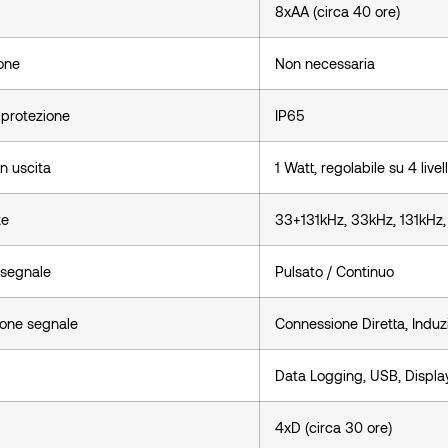
8xAA (circa 40 ore)
one
Non necessaria
 protezione
IP65
n uscita
1 Watt, regolabile su 4 livell
ze
33+131kHz, 33kHz, 131kHz,
 segnale
Pulsato / Continuo
ione segnale
Connessione Diretta, Indu
Data Logging, USB, Display
4xD (circa 30 ore)