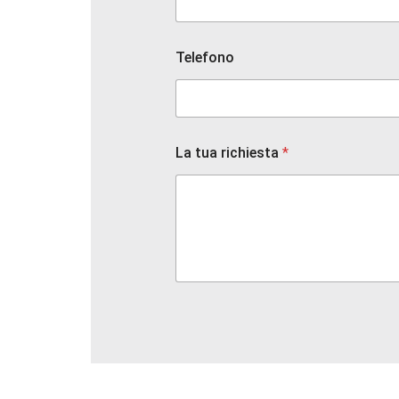
C
o
g
Telefono
n
o
m
e
e
La tua richiesta
*