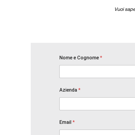
Vuoi sape
Nome e Cognome
*
Azienda
*
N
Email
*
o
m
e